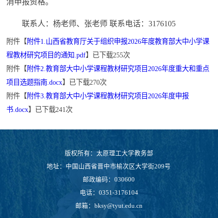
消申报资格。
联系人：杨老师、张老师 联系电话：3176105
附件【
附件1.山西省教育厅关于组织申报2026年度教育部大中小学课
程教材研究项目的通知.pdf
】已下载
255
次
附件【
附件2.教育部大中小学课程教材研究项目2026年度重大和重点
项目选题指南.docx
】已下载
270
次
附件【
附件3.教育部大中小学课程教材研究项目2026年度申报
书.docx
】已下载
241
次
版权所有：太原理工大学教务部
地址：中国山西省晋中市榆次区大学街209号
邮政编码：030600
电话：0351-3176104
邮箱：bksy@tyut.edu.cn