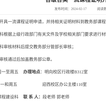
发布时间：2024-02-17
阅读
出开具一流课程证明申请，并持相关证明材料到
教务部
课程
设科根据上级行政部门有关文件及学校相关部门要求进行
设科审核材料后提交
教务部
分管部长审核；
长审核通过后加盖
教务部
公章。
周一至周五
办理地点
：明向校区行政楼B312室
一和周五
迎西校区办公主楼110室
课程建设科
联 系 人：
段老师 郭老师