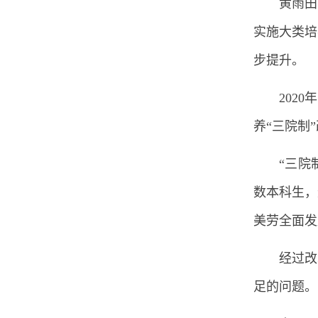
黄雨田
实施大类培
步提升。
202
养“三院制
“三院
数本科生，
美劳全面发
经过改
足的问题。