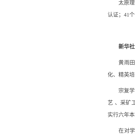
太原理
认证；41
新华社
黄雨田
化、精英培
宗复学
艺 、采矿
实行六年本
在对