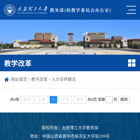
教学改革
网站首页
>
教学改革
>
人才培养模式
共0条
首页
上页
1
下页
尾页
共0页
到第
页
跳转
版权所有：太原理工大学教务部
地址：中国山西省晋中市榆次区大学街209号